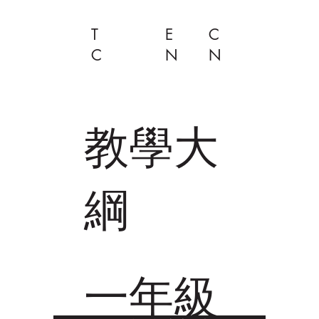
T
E
C
C
N
N
教學大
綱
一年級