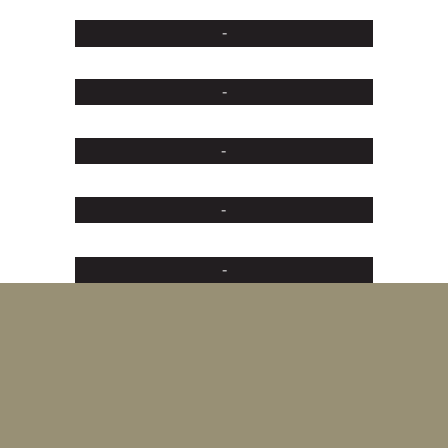
-
-
-
-
-