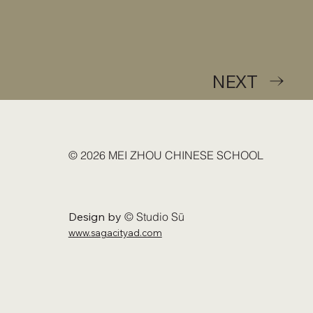
NEXT
© 2026 MEI ZHOU CHINESE SCHOOL
Design by
© Studio Sū
www.sagacityad.com