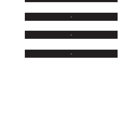
-
-
-