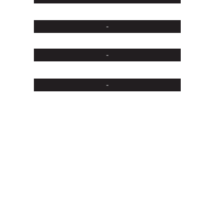
-
-
-