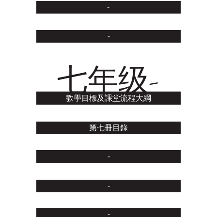
-
-
七年级-
教學目標及課堂流程大綱
第七冊目錄
-
-
-