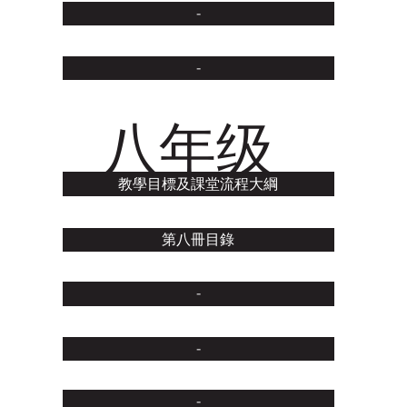
-
-
八年级
教學目標及課堂流程大綱
第八冊目錄
-
-
-