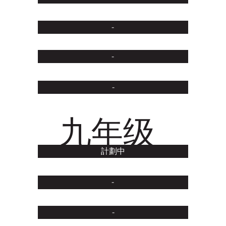
-
-
-
​九年级
計劃中
-
-